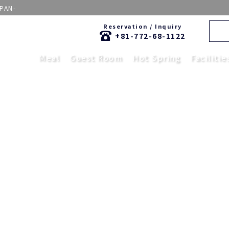
APAN-
Reservation / Inquiry
+81-772-68-1122
Meal
Guest Room
Hot Spring
Facilitie