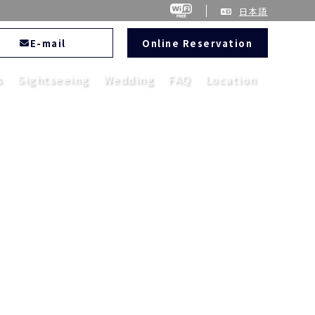
日本語
E-mail
Online Reservation
s
Sightseeing
Wedding
FAQ
Location